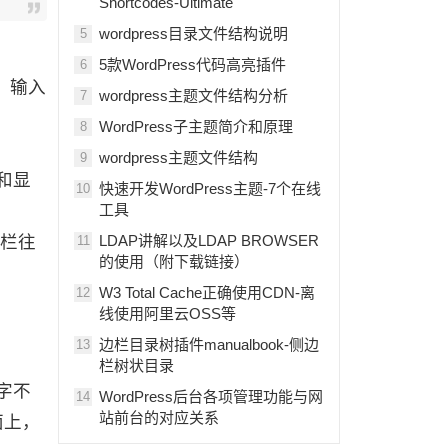
Shortcodes-Ultimate
wordpress目录文件结构说明
5
5款WordPress代码高亮插件
6
处）输入
wordpress主题文件结构分析
7
WordPress子主题简介和原理
8
wordpress主题文件结构
9
本和显
快速开发WordPress主题-7个在线
10
工具
动栏往
LDAP讲解以及LDAP BROWSER
11
的使用（附下载链接）
W3 Total Cache正确使用CDN-离
12
线使用阿里云OSS等
边栏目录树插件manualbook-侧边
13
栏树状目录
字不
WordPress后台各项管理功能与网
14
站前台的对应关系
面上，