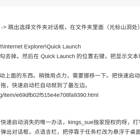
工具栏 -> 跳出选择文件夹对话框，在文件夹里面（光标山洞
\Internet Explorer\Quick Launch
掉。然后在 Quick Launch 的位置右键，把显示文
拖动上面的东西。稍微用点力，需要挪移一下。把快速启
右拖，快速启动栏自动就到了最左边。
/item/e69dfb02f515e4e708fa9390.html
速启动消失的唯一办法，kings_sue独家授权的呀，打
，弹出对话框，点语言栏，把停靠于任务栏改为悬浮于桌