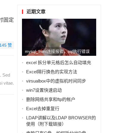
近期文章
时固定
145
赞
mysql_front连接报错，sql执行错误
#3167的解...
excel 拆分单元格后怎么自动填充
Excel隔行换色的实现方法
e. Sed
virsualbox中的虚拟机时间同步
i vitae.
win7设置快速启动
删除网络共享和ftp的帐户
Excel去掉重复行
LDAP讲解以及LDAP BROWSER的
使用（附下载链接）