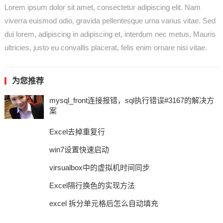
Lorem ipsum dolor sit amet, consectetur adipiscing elit. Nam
viverra euismod odio, gravida pellentesque urna varius vitae. Sed
dui lorem, adipiscing in adipiscing et, interdum nec metus. Mauris
ultricies, justo eu convallis placerat, felis enim ornare nisi vitae.
为您推荐
mysql_front连接报错，sql执行错误#3167的解决方
案
Excel去掉重复行
win7设置快速启动
virsualbox中的虚拟机时间同步
Excel隔行换色的实现方法
excel 拆分单元格后怎么自动填充