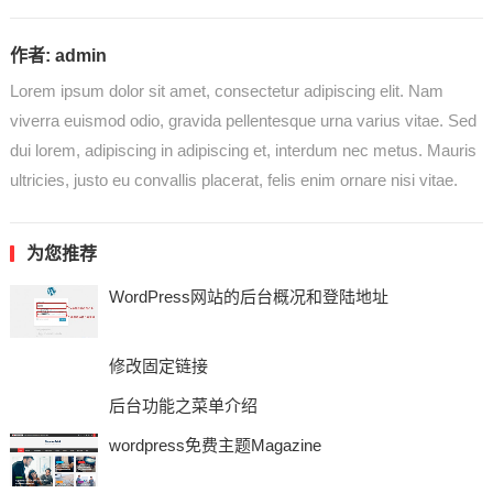
作者:
admin
Lorem ipsum dolor sit amet, consectetur adipiscing elit. Nam
viverra euismod odio, gravida pellentesque urna varius vitae. Sed
dui lorem, adipiscing in adipiscing et, interdum nec metus. Mauris
ultricies, justo eu convallis placerat, felis enim ornare nisi vitae.
为您推荐
WordPress网站的后台概况和登陆地址
修改固定链接
后台功能之菜单介绍
wordpress免费主题Magazine